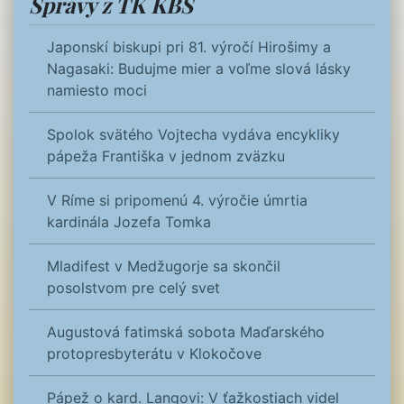
Správy z TK KBS
Japonskí biskupi pri 81. výročí Hirošimy a
Nagasaki: Budujme mier a voľme slová lásky
namiesto moci
Spolok svätého Vojtecha vydáva encykliky
pápeža Františka v jednom zväzku
V Ríme si pripomenú 4. výročie úmrtia
kardinála Jozefa Tomka
Mladifest v Medžugorje sa skončil
posolstvom pre celý svet
Augustová fatimská sobota Maďarského
protopresbyterátu v Klokočove
Pápež o kard. Langovi: V ťažkostiach videl