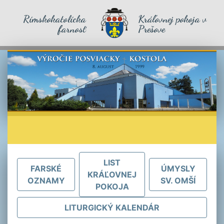
Rímskokatolícka
Kráľovnej pokoja v
farnosť
Prešove
LIST
FARSKÉ
ÚMYSLY
KRÁĽOVNEJ
OZNAMY
SV. OMŠÍ
POKOJA
LITURGICKÝ KALENDÁR