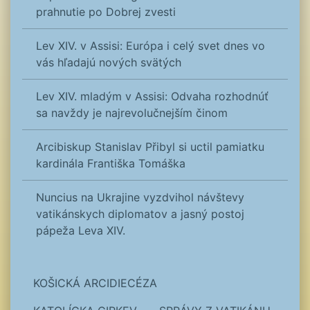
prahnutie po Dobrej zvesti
Lev XIV. v Assisi: Európa i celý svet dnes vo
vás hľadajú nových svätých
Lev XIV. mladým v Assisi: Odvaha rozhodnúť
sa navždy je najrevolučnejším činom
Arcibiskup Stanislav Přibyl si uctil pamiatku
kardinála Františka Tomáška
Nuncius na Ukrajine vyzdvihol návštevy
vatikánskych diplomatov a jasný postoj
pápeža Leva XIV.
KOŠICKÁ ARCIDIECÉZA