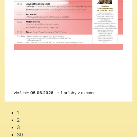
vložené:
05.06.2026
, + 1 prílohy v
ozname
1
2
3
30