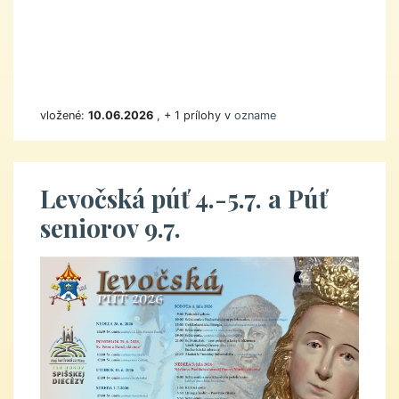
vložené:
10.06.2026
, + 1 prílohy v
ozname
Levočská púť 4.-5.7. a Púť
seniorov 9.7.