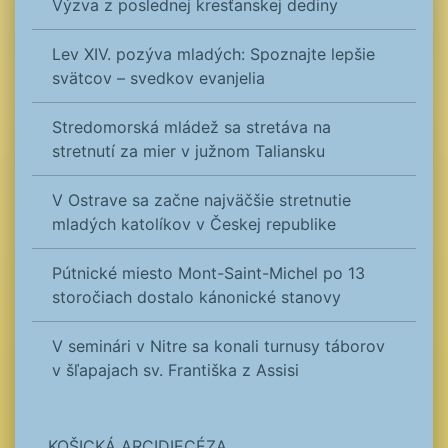
Výzva z poslednej kresťanskej dediny
Lev XIV. pozýva mladých: Spoznajte lepšie
svätcov – svedkov evanjelia
Stredomorská mládež sa stretáva na
stretnutí za mier v južnom Taliansku
V Ostrave sa začne najväčšie stretnutie
mladých katolíkov v Českej republike
Pútnické miesto Mont-Saint-Michel po 13
storočiach dostalo kánonické stanovy
V seminári v Nitre sa konali turnusy táborov
v šľapajach sv. Františka z Assisi
KOŠICKÁ ARCIDIECÉZA