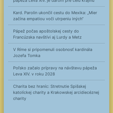
pápeža Leva XIV. je darom pre celú krajinu
Kard. Parolin ukončil cestu do Mexika: „Mier
začína empatiou voči utrpeniu iných“
Pápež počas apoštolskej cesty do
Francúzska navštívi aj Lurdy a Metz
V Ríme si pripomenuli osobnosť kardinála
Jozefa Tomka
Poľsko začalo prípravy na návštevu pápeža
Leva XIV. v roku 2028
Charita bez hraníc: Stretnutie Spišskej
katolíckej charity a Krakowskej arcidiecéznej
charity