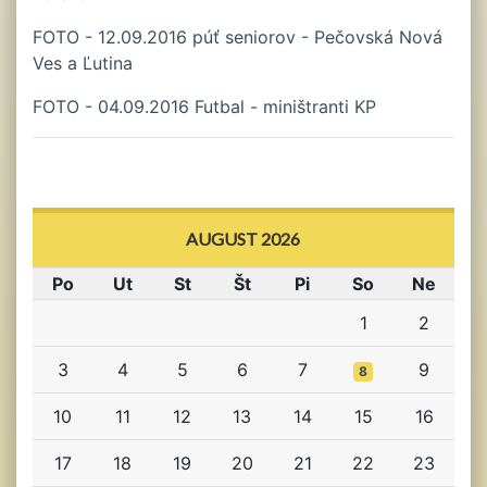
FOTO - 12.09.2016 púť seniorov - Pečovská Nová
Ves a Ľutina
FOTO - 04.09.2016 Futbal - miništranti KP
AUGUST 2026
Po
Ut
St
Št
Pi
So
Ne
1
2
3
4
5
6
7
9
8
10
11
12
13
14
15
16
17
18
19
20
21
22
23