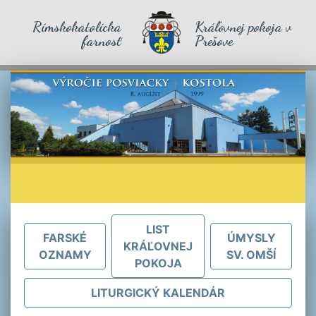
Rímskokatolícka
Kráľovnej pokoja v
farnosť
Prešove
LIST
FARSKÉ
ÚMYSLY
KRÁĽOVNEJ
OZNAMY
SV. OMŠÍ
POKOJA
LITURGICKÝ KALENDÁR