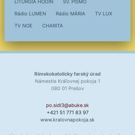
LITURGIA HODÍN
SV. PÍSMO
Rádio LUMEN
Rádio MÁRIA
TV LUX
TV NOE
CHARITA
Rímskokatolícky farský úrad
Námestie Kráľovnej pokoja 1
080 01 Prešov
po.sidl3@abuke.sk
+421 51 771 83 97
www.kralovnapokoja.sk