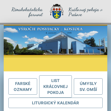
Rímskokatolícka
Kráľovnej pokoja v
farnosť
Prešove
LIST
FARSKÉ
ÚMYSLY
KRÁĽOVNEJ
OZNAMY
SV. OMŠÍ
POKOJA
LITURGICKÝ KALENDÁR