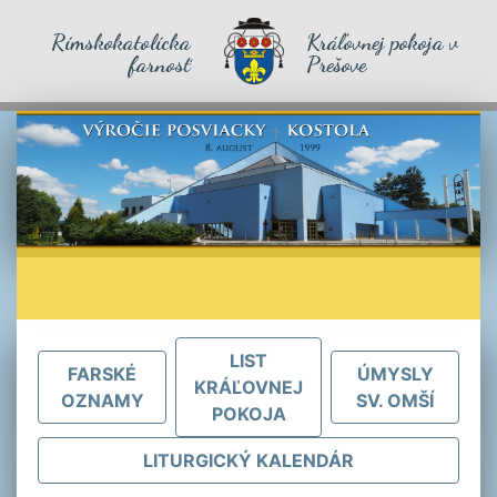
Rímskokatolícka
Kráľovnej pokoja v
farnosť
Prešove
LIST
FARSKÉ
ÚMYSLY
KRÁĽOVNEJ
OZNAMY
SV. OMŠÍ
POKOJA
LITURGICKÝ KALENDÁR