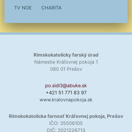
TV NOE
CHARITA
Rímskokatolícky farský úrad
Námestie Kráľovnej pokoja 1
080 01 Prešov
po.sidl3@abuke.sk
+421 51 771 83 97
www.kralovnapokoja.sk
Rímskokatolícka farnosť Kráľovnej pokoja, Prešov
IČO: 35506105
DIČ: 2021226713