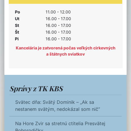
Po
11.00 - 12.00
Ut
16.00 - 17.00
St
16.00 - 17.00
Št
16.00 - 17.00
Pi
16.00 - 17.00
Kancelária je zatvorená počas veľkých cirkevných
a štátnych sviatkov
Správy z TK KBS
Svätec dňa: Svätý Dominik – „Ak sa
nestanem svätým, nedokázal som nič“
Na Hore Zvir sa stretnú ctitelia Presvätej
Bohorodičky