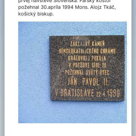
prvej návšteve Slovenska. Farský kostol
požehnal 30.apríla 1994 Mons. Alojz Tkáč,
košický biskup.