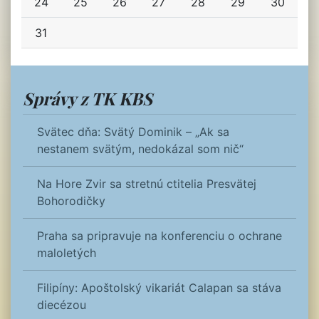
24
25
26
27
28
29
30
31
Správy z TK KBS
Svätec dňa: Svätý Dominik – „Ak sa
nestanem svätým, nedokázal som nič“
Na Hore Zvir sa stretnú ctitelia Presvätej
Bohorodičky
Praha sa pripravuje na konferenciu o ochrane
maloletých
Filipíny: Apoštolský vikariát Calapan sa stáva
diecézou