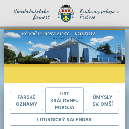
Rímskokatolícka
Kráľovnej pokoja v
farnosť
Prešove
LIST
FARSKÉ
ÚMYSLY
KRÁĽOVNEJ
OZNAMY
SV. OMŠÍ
POKOJA
LITURGICKÝ KALENDÁR