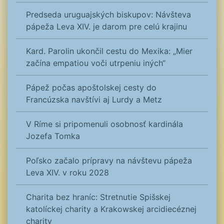
Predseda uruguajských biskupov: Návšteva
pápeža Leva XIV. je darom pre celú krajinu
Kard. Parolin ukončil cestu do Mexika: „Mier
začína empatiou voči utrpeniu iných“
Pápež počas apoštolskej cesty do
Francúzska navštívi aj Lurdy a Metz
V Ríme si pripomenuli osobnosť kardinála
Jozefa Tomka
Poľsko začalo prípravy na návštevu pápeža
Leva XIV. v roku 2028
Charita bez hraníc: Stretnutie Spišskej
katolíckej charity a Krakowskej arcidiecéznej
charity