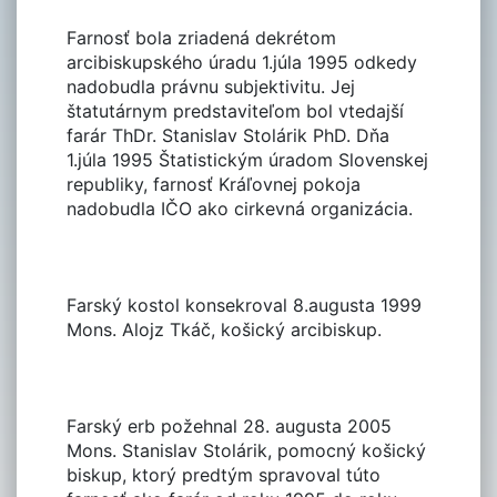
Farnosť bola zriadená dekrétom
arcibiskupského úradu 1.júla 1995 odkedy
nadobudla právnu subjektivitu. Jej
štatutárnym predstaviteľom bol vtedajší
farár ThDr. Stanislav Stolárik PhD. Dňa
1.júla 1995 Štatistickým úradom Slovenskej
republiky, farnosť Kráľovnej pokoja
nadobudla IČO ako cirkevná organizácia.
Farský kostol konsekroval 8.augusta 1999
Mons. Alojz Tkáč, košický arcibiskup.
Farský erb požehnal 28. augusta 2005
Mons. Stanislav Stolárik, pomocný košický
biskup, ktorý predtým spravoval túto