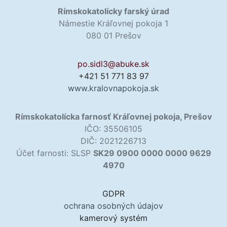
Rímskokatolícky farský úrad
Námestie Kráľovnej pokoja 1
080 01 Prešov
po.sidl3@abuke.sk
+421 51 771 83 97
www.kralovnapokoja.sk
Rímskokatolícka farnosť Kráľovnej pokoja, Prešov
IČO: 35506105
DIČ: 2021226713
Účet farnosti: SLSP
SK29 0900 0000 0000 9629
4970
GDPR
ochrana osobných údajov
kamerový systém