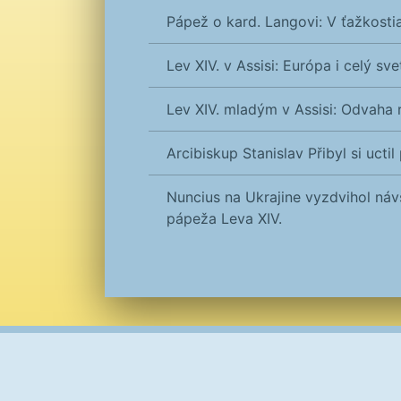
Pápež o kard. Langovi: V ťažkostia
Lev XIV. v Assisi: Európa i celý s
Lev XIV. mladým v Assisi: Odvaha 
Arcibiskup Stanislav Přibyl si uct
Nuncius na Ukrajine vyzdvihol náv
pápeža Leva XIV.