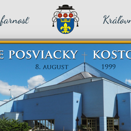
farnosť
Kráľovn