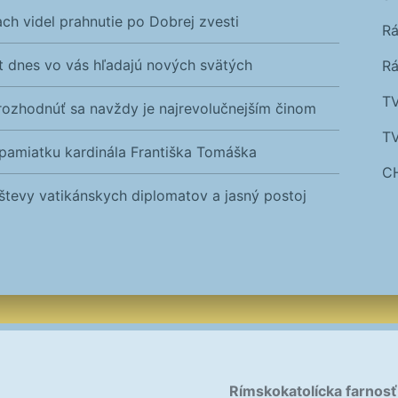
ch videl prahnutie po Dobrej zvesti
R
vet dnes vo vás hľadajú nových svätých
Rá
T
rozhodnúť sa navždy je najrevolučnejším činom
T
il pamiatku kardinála Františka Tomáška
C
števy vatikánskych diplomatov a jasný postoj
Rímskokatolícka farnosť