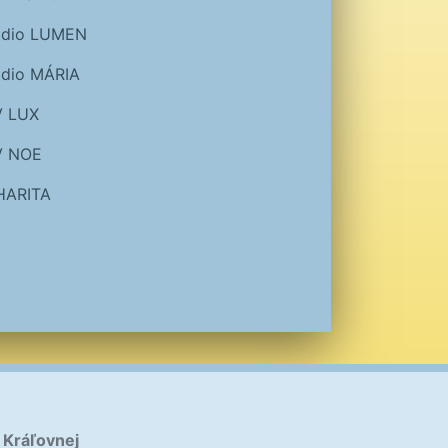
ádio LUMEN
dio MÁRIA
V LUX
V NOE
HARITA
 Kráľovnej