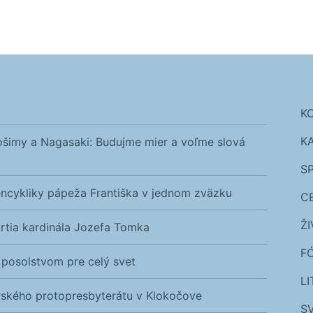
K
K
irošimy a Nagasaki: Budujme mier a voľme slová
S
ncykliky pápeža Františka v jednom zväzku
C
Ž
rtia kardinála Jozefa Tomka
F
 posolstvom pre celý svet
L
ského protopresbyterátu v Klokočove
SV