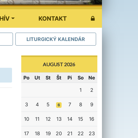
HÍV
KONTAKT
LITURGICKÝ KALENDÁR
AUGUST 2026
Po
Ut
St
Št
Pi
So
Ne
1
2
3
4
5
7
8
9
6
10
11
12
13
14
15
16
17
18
19
20
21
22
23