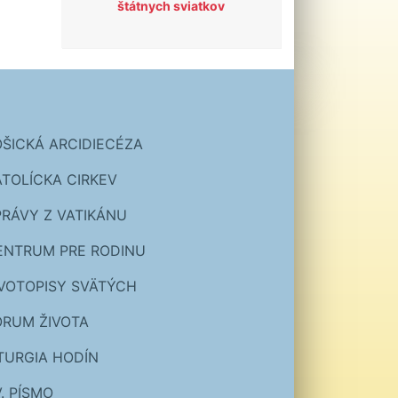
štátnych sviatkov
OŠICKÁ ARCIDIECÉZA
ATOLÍCKA CIRKEV
PRÁVY Z VATIKÁNU
ENTRUM PRE RODINU
IVOTOPISY SVÄTÝCH
ÓRUM ŽIVOTA
ITURGIA HODÍN
. PÍSMO