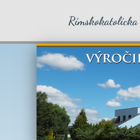
Rímskokatolícka 