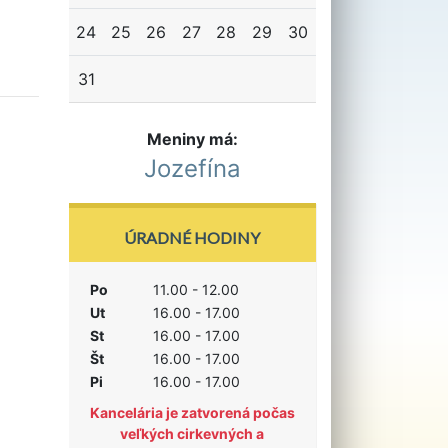
24
25
26
27
28
29
30
31
Meniny má:
Jozefína
ÚRADNÉ HODINY
Po
11.00 - 12.00
Ut
16.00 - 17.00
St
16.00 - 17.00
Št
16.00 - 17.00
Pi
16.00 - 17.00
Kancelária je zatvorená počas
veľkých cirkevných a