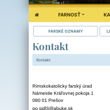
FARNOSŤ
KA
FARSKÉ OZNAMY
L
Kontakt
Kontakt
Rímskokatolícky farský úrad
Námestie Kráľovnej pokoja 1
080 01 Prešov
po.sidl3@abuke.sk