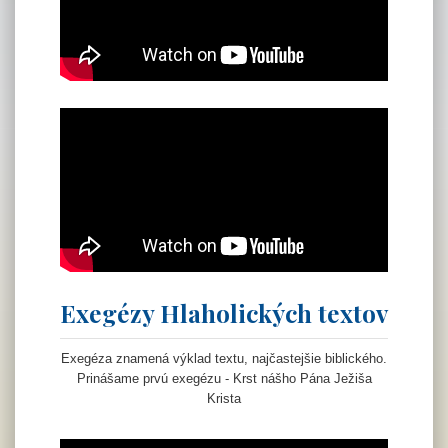
Exegézy Hlaholických textov
Exegéza znamená výklad textu, najčastejšie biblického.
Prinášame prvú exegézu - Krst nášho Pána Ježiša
Krista