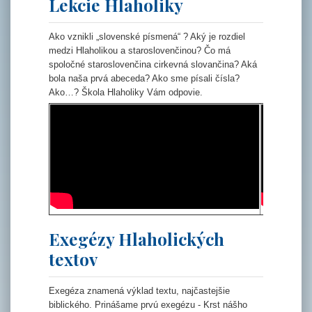
Lekcie Hlaholiky
Ako vznikli „slovenské písmená“ ? Aký je rozdiel
medzi Hlaholikou a staroslovenčinou? Čo má
spoločné staroslovenčina cirkevná slovančina? Aká
bola naša prvá abeceda? Ako sme písali čísla?
Ako…? Škola Hlaholiky Vám odpovie.
Exegézy Hlaholických
textov
Exegéza znamená výklad textu, najčastejšie
biblického. Prinášame prvú exegézu - Krst nášho