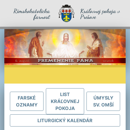
Rímskokatolícka
Kráľovnej pokoja v
farnosť
Prešove
LIST
FARSKÉ
ÚMYSLY
KRÁĽOVNEJ
OZNAMY
SV. OMŠÍ
POKOJA
LITURGICKÝ KALENDÁR