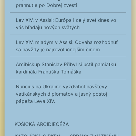
prahnutie po Dobrej zvesti
Lev XIV. v Assisi: Európa i celý svet dnes vo
vás hľadajú nových svätých
Lev XIV. mladým v Assisi: Odvaha rozhodnúť
sa navždy je najrevolučnejším činom
Arcibiskup Stanislav Přibyl si uctil pamiatku
kardinála Františka Tomáška
Nuncius na Ukrajine vyzdvihol návštevy
vatikánskych diplomatov a jasný postoj
pápeža Leva XIV.
KOŠICKÁ ARCIDIECÉZA