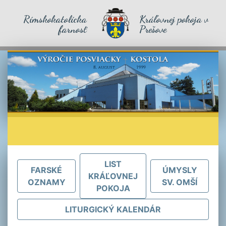
Rímskokatolícka
Kráľovnej pokoja v
farnosť
Prešove
LIST
FARSKÉ
ÚMYSLY
KRÁĽOVNEJ
OZNAMY
SV. OMŠÍ
POKOJA
LITURGICKÝ KALENDÁR