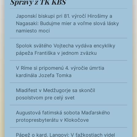
Správy z TK KBS
Japonskí biskupi pri 81. výročí Hirošimy a
Nagasaki: Budujme mier a voľme slová lásky
namiesto moci
Spolok svätého Vojtecha vydáva encykliky
pápeža Františka v jednom zväzku
V Ríme si pripomenú 4. výročie úmrtia
kardinála Jozefa Tomka
Mladifest v Medžugorje sa skončil
posolstvom pre celý svet
Augustová fatimská sobota Maďarského
protopresbyterátu v Klokočove
Pápež o kard. Langovi: V ťažkostiach videl