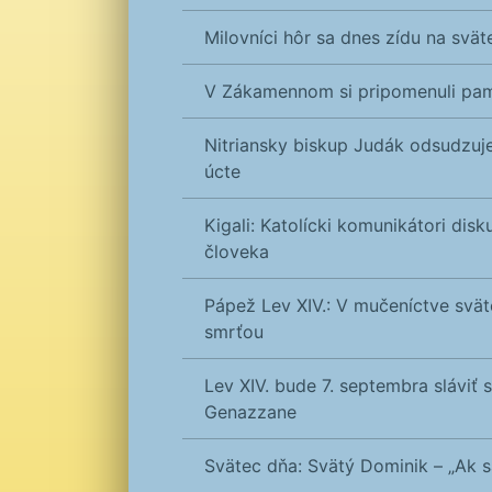
Milovníci hôr sa dnes zídu na svät
V Zákamennom si pripomenuli pam
Nitriansky biskup Judák odsudzuje
úcte
Kigali: Katolícki komunikátori disku
človeka
Pápež Lev XIV.: V mučeníctve svä
smrťou
Lev XIV. bude 7. septembra sláviť
Genazzane
Svätec dňa: Svätý Dominik – „Ak 