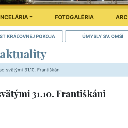
NCELÁRIA
FOTOGALÉRIA
ARC
IST KRÁĽOVNEJ POKOJA
ÚMYSLY SV. OMŠÍ
aktuality
o svätými 31.10. Františkáni
vätými 31.10. Františkáni