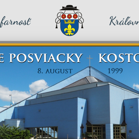
farnosť
Kráľovn