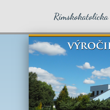
Rímskokatolícka 