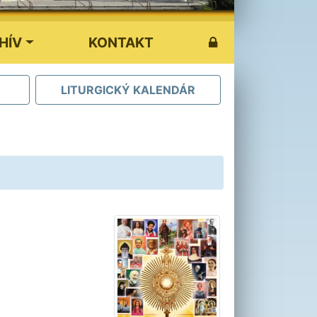
HÍV
KONTAKT
LITURGICKÝ KALENDÁR