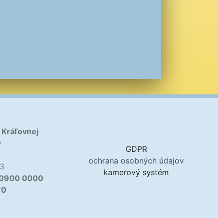
 Kráľovnej
v
GDPR
5
ochrana osobných údajov
13
kamerový systém
 0900 0000
70