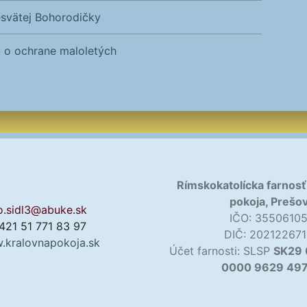
resvätej Bohorodičky
u o ochrane maloletých
Rímskokatolícka farnosť
pokoja, Prešo
o.sidl3@abuke.sk
IČO: 3550610
421 51 771 83 97
DIČ: 20212267
.kralovnapokoja.sk
Účet farnosti: SLSP
SK29
0000 9629 49