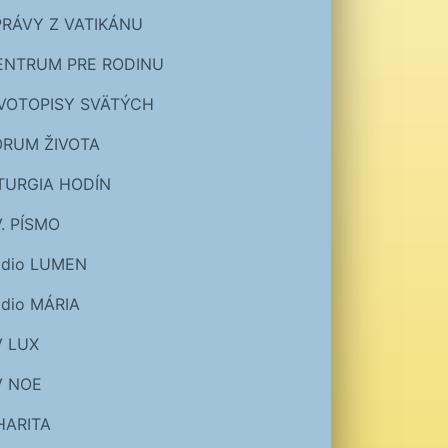
PRÁVY Z VATIKÁNU
ENTRUM PRE RODINU
IVOTOPISY SVÄTÝCH
ÓRUM ŽIVOTA
ITURGIA HODÍN
. PÍSMO
ádio LUMEN
dio MÁRIA
V LUX
V NOE
HARITA