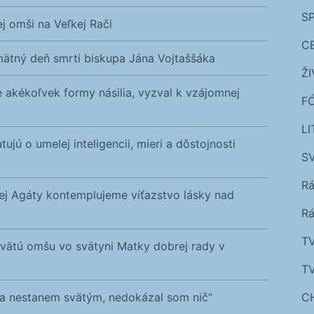
S
ej omši na Veľkej Rači
C
ätný deň smrti biskupa Jána Vojtaššáka
Ž
 akékoľvek formy násilia, vyzval k vzájomnej
F
L
tujú o umelej inteligencii, mieri a dôstojnosti
SV
R
tej Agáty kontemplujeme víťazstvo lásky nad
Rá
T
 svätú omšu vo svätyni Matky dobrej rady v
T
sa nestanem svätým, nedokázal som nič“
C