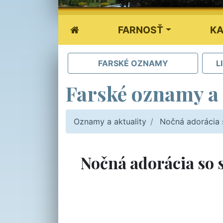
FARNOSŤ
KA
FARSKÉ OZNAMY
L
Farské oznamy a 
Oznamy a aktuality
Nočná adorácia s
Nočná adorácia so s