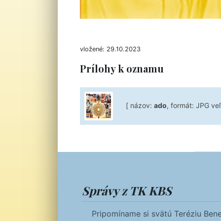
vložené: 29.10.2023
Prílohy k oznamu
[ názov:
ado
, formát: JPG ve
Správy z TK KBS
Pripomíname si svätú Teréziu Bene