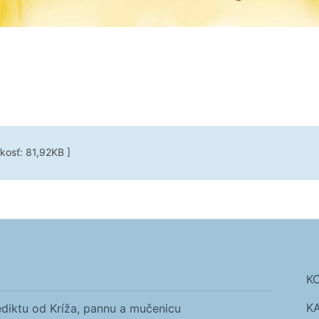
ľkosť: 81,92KB ]
K
K
diktu od Kríža, pannu a mučenicu